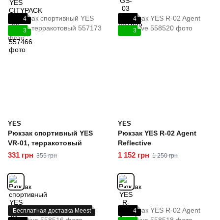
4
4
3
3
YES
YES
Рюкзак спортивный YES
Рюкзак YES R-02 Agent
VR-01, терракотовый
Reflective
331 грн
1 152 грн
355 грн
1 250 грн
Бесплатная доставка Meest
4