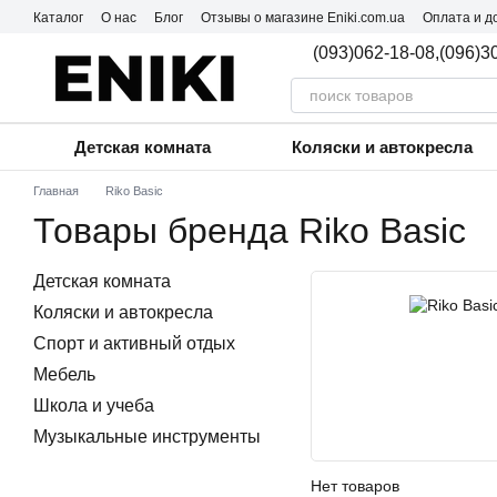
Перейти к основному контенту
Каталог
О нас
Блог
Отзывы о магазине Eniki.com.ua
Оплата и д
Пользовательское соглашение
(093)062-18-08,
(096)3
Детская комната
Коляски и автокресла
Главная
Riko Basic
Товары бренда Riko Basic
Детская комната
Коляски и автокресла
Спорт и активный отдых
Мебель
Школа и учеба
Музыкальные инструменты
Нет товаров