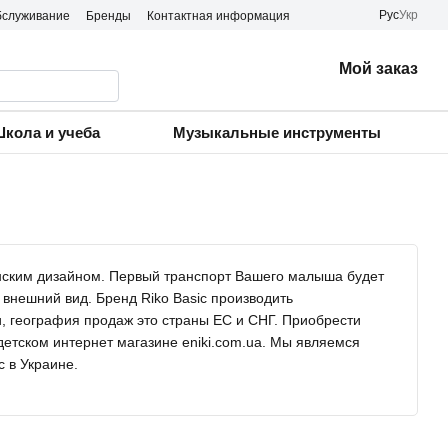
Рус
Укр
бслуживание
Бренды
Контактная информация
Мой заказ
кола и учеба
Музыкальные инструменты
янским дизайном. Первый транспорт Вашего малыша будет
внешний вид. Бренд Riko Basic производить
, география продаж это страны EC и СНГ. Приобрести
етском интернет магазине eniki.com.ua. Мы являемся
 в Украине.