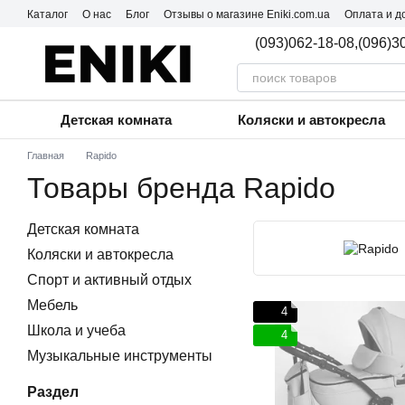
Перейти к основному контенту
Каталог
О нас
Блог
Отзывы о магазине Eniki.com.ua
Оплата и д
Пользовательское соглашение
(093)062-18-08,
(096)3
Детская комната
Коляски и автокресла
Главная
Rapido
Товары бренда Rapido
Детская комната
Коляски и автокресла
Спорт и активный отдых
Мебель
4
Школа и учеба
4
Музыкальные инструменты
Раздел