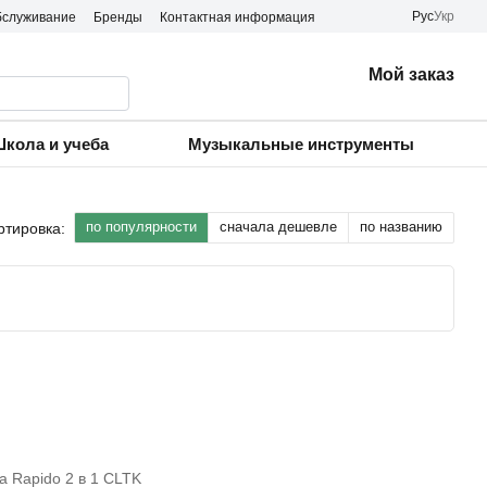
Рус
Укр
бслуживание
Бренды
Контактная информация
Мой заказ
кола и учеба
Музыкальные инструменты
по популярности
сначала дешевле
по названию
ртировка: