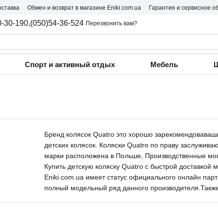
оставка
Обмен и возврат в магазине Eniki.com.ua
Гарантия и сервисное о
0-30-190,
(050)54-36-524
Перезвонить вам?
Спорт и активный отдых
Мебель
Ш
Бренд колясок Quatro это хорошо зарекомендоваваш
детских колясок. Коляски Quatro по праву заслужива
марки расположена в Польше, Производственные мощн
Купить детскую коляску Quatro с быстрой доставкой 
Eniki.com.ua имеет статус официального онлайн пар
полный модельный ряд данного производителя.Такж
продукции этого бренда.