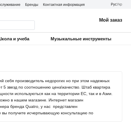
Рус
Укр
бслуживание
Бренды
Контактная информация
Мой заказ
кола и учеба
Музыкальные инструменты
ий себя производитель недорогих но при этом надежных
ют 5 звезд по соотношению цена\качество. Штаб квартира
ости используються как на территории ЕС, так и в Азии.
можно в нашем магазине. Интернет магазин
тнера бренда Quatro, у нас представлен
е вы получите исчерпывающую консультацию по