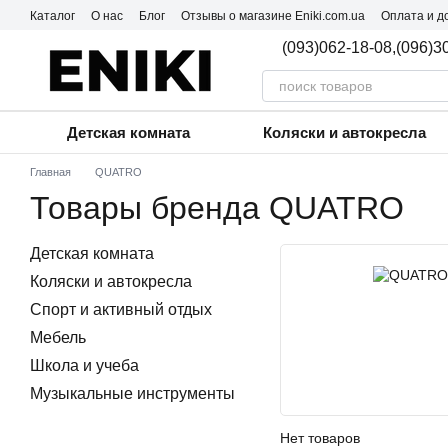
Перейти к основному контенту
Каталог
О нас
Блог
Отзывы о магазине Eniki.com.ua
Оплата и д
Пользовательское соглашение
(093)062-18-08,
(096)3
Детская комната
Коляски и автокресла
Главная
QUATRO
Товары бренда QUATRO
Детская комната
Коляски и автокресла
Спорт и активный отдых
Мебель
Школа и учеба
Музыкальные инструменты
Нет товаров