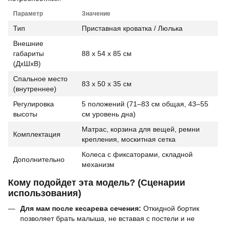
Параметр
Значение
Тип
Приставная кроватка / Люлька
Внешние
габариты
88 x 54 x 85 см
(ДхШхВ)
Спальное место
83 x 50 x 35 см
(внутреннее)
Регулировка
5 положений (71–83 см общая, 43–55
высоты
см уровень дна)
Матрас, корзина для вещей, ремни
Комплектация
крепления, москитная сетка
Колеса с фиксаторами, складной
Дополнительно
механизм
Кому подойдет эта модель? (Сценарии
использования)
Для мам после кесарева сечения:
Откидной бортик
позволяет брать малыша, не вставая с постели и не