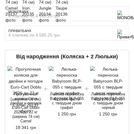
MONOBANK
4 платежа по 4 585.25 грн
ПРИВАТБАНК
4 платежа по 4 585.25 грн
Від народження (Коляска + 2 Люльки)
Прогулочная
Люлька-переноска
Люлька-переноска
коляска для
Babyroom BLP-055
Babyroom BLP-055
двойни и погодок
с твердым дном
с твердым дном
Euro-Cart Doblo
графит
черный
2026 до 22 кг
1 250 грн
1 250 грн
(ширина 74 см)
Camel
18 341 грн