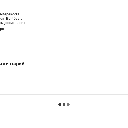
а-переноска
oom BLP-055 с
ым дном графит
грн
омментарий