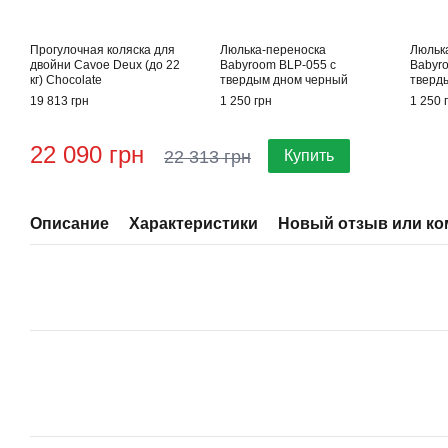
Прогулочная коляска для
Люлька-переноска
Люльк
двойни Cavoe Deux (до 22
Babyroom BLP-055 с
Babyr
кг) Chocolate
твердым дном черный
тверд
19 813 грн
1 250 грн
1 250 
22 090 грн
22 313 грн
Купить
Описание
Характеристики
Новый отзыв или к