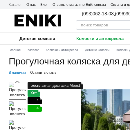
Перейти к основному контенту
Каталог
О нас
Блог
Отзывы о магазине Eniki.com.ua
Оплата и д
Пользовательское соглашение
(093)062-18-08,
(096)3
Детская комната
Коляски и автокресла
Главная
Каталог
Коляски и автокресла
Детские коляски
Коляски 
Прогулочная коляска для дв
В наличии
Оставить отзыв
Бесплатная доставка Meest
Хит
4
4