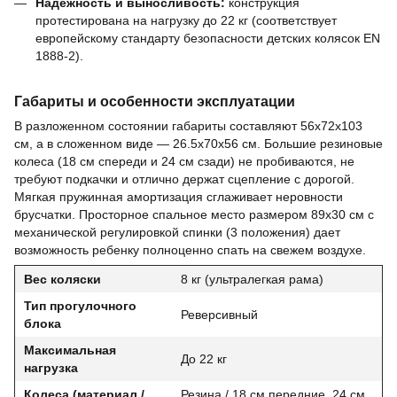
Надежность и выносливость:
конструкция
протестирована на нагрузку до 22 кг (соответствует
европейскому стандарту безопасности детских колясок EN
1888-2).
Габариты и особенности эксплуатации
В разложенном состоянии габариты составляют 56х72х103
см, а в сложенном виде — 26.5х70х56 см. Большие резиновые
колеса (18 см спереди и 24 см сзади) не пробиваются, не
требуют подкачки и отлично держат сцепление с дорогой.
Мягкая пружинная амортизация сглаживает неровности
брусчатки. Просторное спальное место размером 89х30 см с
механической регулировкой спинки (3 положения) дает
возможность ребенку полноценно спать на свежем воздухе.
Вес коляски
8 кг (ультралегкая рама)
Тип прогулочного
Реверсивный
блока
Максимальная
До 22 кг
нагрузка
Колеса (материал /
Резина / 18 см передние, 24 см