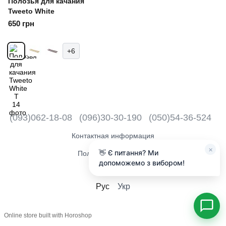
Полозья для качания
Tweeto White
650 грн
+6
(093)062-18-08
(096)30-30-190
(050)54-36-524
Контактная информация
×
👋 Є питання? Ми
Полная версия сайта
допоможемо з вибором!
2018 - 2026
Рус
Укр
Online store built with Horoshop