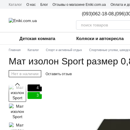
Перейти к основному контенту
Каталог
О нас
Блог
Отзывы о магазине Eniki.com.ua
Оплата и д
Пользовательское соглашение
(093)062-18-08,
(096)3
Детская комната
Коляски и автокресла
Главная
Каталог
Спорт и активный отдых
Спортивные уголки, шведск
Мат изолон Sport размер 0,
Нет в наличии
Оставить отзыв
4
3