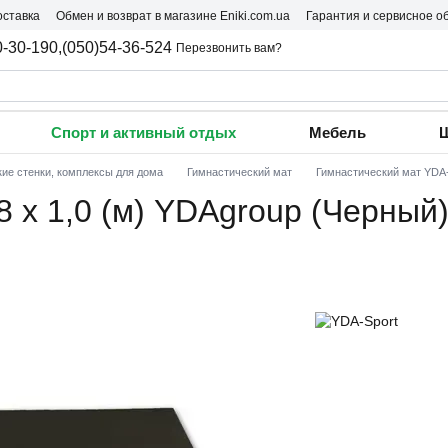
оставка
Обмен и возврат в магазине Eniki.com.ua
Гарантия и сервисное о
0-30-190,
(050)54-36-524
Перезвонить вам?
Спорт и активный отдых
Мебель
Ш
ие стенки, комплексы для дома
Гимнастический мат
Гимнастический мат YDA-
8 х 1,0 (м) YDAgroup (Черный