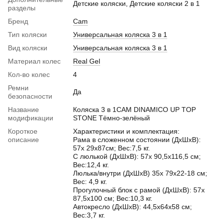
Детские коляски, Детские коляски 2 в 1
разделы
Бренд
Cam
Тип коляски
Универсальная коляска 3 в 1
Вид коляски
Универсальная коляска 3 в 1
Материал колес
Real Gel
Кол-во колес
4
Ремни
Да
безопасности
Название
Коляска 3 в 1CAM DINAMICO UP TOP
модификации
STONE Тёмно-зелёный
Короткое
Характеристики и комплектация:
описание
Рама в сложенном состоянии (ДхШхВ):
57х 29х87см; Вес:7,5 кг.
С люлькой (ДхШхВ): 57х 90,5х116,5 см;
Вес:12,4 кг.
Люлька/внутри (ДхШхВ) 35х 79х22-18 см;
Вес: 4,9 кг.
Прогулочный блок с рамой (ДхШхВ): 57х
87,5х100 см; Вес:10,3 кг.
Автокресло (ДхШхВ): 44,5х64х58 см;
Вес:3,7 кг.