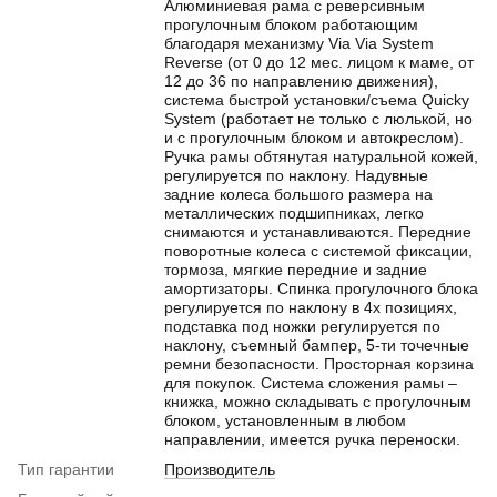
Алюминиевая рама с реверсивным
прогулочным блоком работающим
благодаря механизму Via Via System
Reverse (от 0 до 12 мес. лицом к маме, от
12 до 36 по направлению движения),
система быстрой установки/съема Quicky
System (работает не только с люлькой, но
и с прогулочным блоком и автокреслом).
Ручка рамы обтянутая натуральной кожей,
регулируется по наклону. Надувные
задние колеса большого размера на
металлических подшипниках, легко
снимаются и устанавливаются. Передние
поворотные колеса с системой фиксации,
тормоза, мягкие передние и задние
амортизаторы. Спинка прогулочного блока
регулируется по наклону в 4х позициях,
подставка под ножки регулируется по
наклону, съемный бампер, 5-ти точечные
ремни безопасности. Просторная корзина
для покупок. Система сложения рамы –
книжка, можно складывать с прогулочным
блоком, установленным в любом
направлении, имеется ручка переноски.
Тип гарантии
Производитель