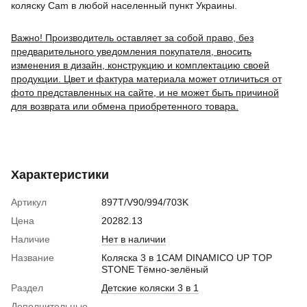
коляску Cam в любой населенный пункт Украины.
Важно! Производитель оставляет за собой право, без
предварительного уведомления покупателя, вносить
изменения в дизайн, конструкцию и комплектацию своей
продукции. Цвет и фактура материала может отличиться от
фото представленных на сайте, и не может быть причиной
для возврата или обмена приобретенного товара.
Характеристики
Артикул
897T/V90/994/703K
Цена
20282.13
Наличие
Нет в наличии
Название
Коляска 3 в 1CAM DINAMICO UP TOP
STONE Тёмно-зелёный
Раздел
Детские коляски 3 в 1
Дополнительные