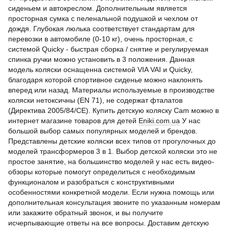
сиденьем и автокреслом. Дополнительным является
просторная сумка с пеленальной подушкой и чехлом от
дождя. Глубокая люлька соответствует стандартам для
перевозки в автомобиле (0-10 кг), очень просторная, с
системой Quicky - быстрая сборка / снятие и регулируемая
спинка ручки можно установить в 3 положения. Данная
модель коляски оснащенна системой VIA VAI и Quicky,
благодаря которой спортивное сиденье можно наклонять
вперед или назад. Материалы используемые в производстве
коляски нетоксичны (EN 71), не содержат фталатов
(Директива 2005/84/CE). Купить детскую коляску Cam можно в
интернет магазине товаров для детей
Eniki.com.ua
У нас
большой выбор самых популярных моделей и брендов.
Представлены детские коляски всех типов от прогулочных до
моделей трансформеров 3 в 1. Выбор детской коляски это не
простое занятие, на большинство моделей у нас есть видео-
обзоры которые помогут определиться с необходимым
функционалом и разобраться с конструктивными
особенностями конкретной модели. Если нужна помощь или
дополнительная консультация звоните по указанным номерам
или закажите обратный звонок, и вы получите
исчерпывающие ответы на все вопросы. Доставим детскую