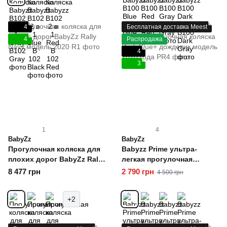
4
Бесплатная доставка Meest
4
Распродажа
4
3
1
4
BabyZz
BabyZz
Прогулочная коляска для
Babyzz Prime ультра-
плохих дорог BabyZz Rally
легкая прогулочная
Navy модель 2020
коляска Dark Blue+
8 477 грн
2 790 грн
4 500 грн
дождевик модель 2020
года
+2