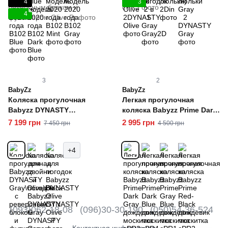
4
3
4
3
2
BabyZz
BabyZz
Коляска прогулочная
Легкая прогулочная
Babyzz DYNASTY
коляска Babyzz Prime Dark
Gray\Olive\Black c
Gray дождевик москитка
7 199 грн
2 995 грн
7 450 грн
4 500 грн
реверсным блоком и
футкавером
+4
(093)062-18-08
(096)30-30-190
(050)54-36-524
Контактная информация