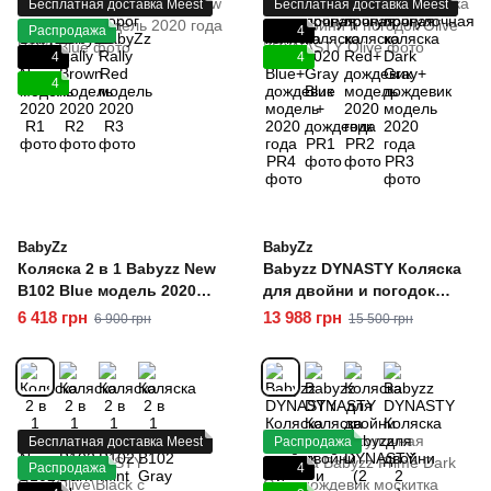
Бесплатная доставка Meest
Бесплатная доставка Meest
Распродажа
4
4
4
4
BabyZz
BabyZz
Коляска 2 в 1 Babyzz New
Babyzz DYNASTY Коляска
B102 Blue модель 2020
для двойни и погодок
года
Olive
6 418 грн
13 988 грн
6 900 грн
15 500 грн
Бесплатная доставка Meest
Распродажа
Распродажа
4