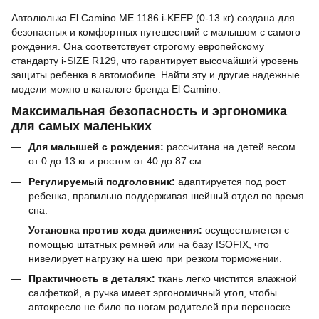
Автолюлька El Camino ME 1186 i-KEEP (0-13 кг) создана для
безопасных и комфортных путешествий с малышом с самого
рождения. Она соответствует строгому европейскому
стандарту i-SIZE R129, что гарантирует высочайший уровень
защиты ребенка в автомобиле. Найти эту и другие надежные
модели можно в каталоге
бренда El Camino
.
Максимальная безопасность и эргономика
для самых маленьких
Для малышей с рождения:
рассчитана на детей весом
от 0 до 13 кг и ростом от 40 до 87 см.
Регулируемый подголовник:
адаптируется под рост
ребенка, правильно поддерживая шейный отдел во время
сна.
Установка против хода движения:
осуществляется с
помощью штатных ремней или на базу ISOFIX, что
нивелирует нагрузку на шею при резком торможении.
Практичность в деталях:
ткань легко чистится влажной
салфеткой, а ручка имеет эргономичный угол, чтобы
автокресло не било по ногам родителей при переноске.