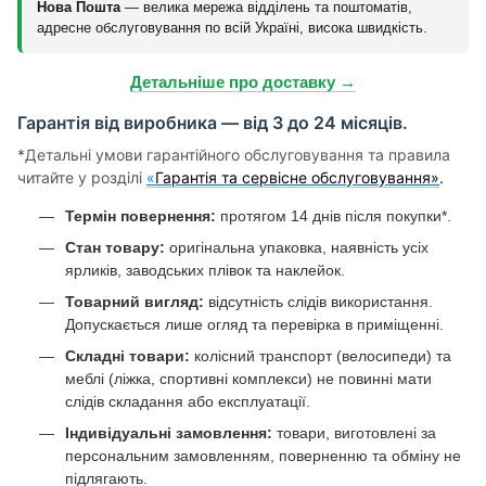
Нова Пошта
— велика мережа відділень та поштоматів,
адресне обслуговування по всій Україні, висока швидкість.
Детальніше про доставку →
Гарантія від виробника — від 3 до 24 місяців.
*Детальні умови гарантійного обслуговування та правила
читайте у розділі
«
Гарантія та сервісне обслуговування»
.
Термін повернення:
протягом 14 днів після покупки*.
Стан товару:
оригінальна упаковка, наявність усіх
ярликів, заводських плівок та наклейок.
Товарний вигляд:
відсутність слідів використання.
Допускається лише огляд та перевірка в приміщенні.
Складні товари:
колісний транспорт (велосипеди) та
меблі (ліжка, спортивні комплекси) не повинні мати
слідів складання або експлуатації.
Індивідуальні замовлення:
товари, виготовлені за
персональним замовленням, поверненню та обміну не
підлягають.