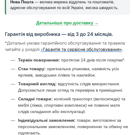
Нова Пошта
— велика мережа відділень та поштоматів,
адресне обслуговування по всій Україні, висока швидкість.
Детальніше про доставку →
Гарантія від виробника — від 3 до 24 місяців.
*Детальні умови гарантійного обслуговування та правила
читайте у розділі
«
Гарантія та сервісне обслуговування»
.
Термін повернення:
протягом 14 днів після покупки*.
Стан товару:
оригінальна упаковка, наявність усіх
ярликів, заводських плівок та наклейок.
Товарний вигляд:
відсутність слідів використання.
Допускається лише огляд та перевірка в приміщенні.
Складні товари:
колісний транспорт (велосипеди) та
меблі (ліжка, спортивні комплекси) не повинні мати
слідів складання або експлуатації.
Індивідуальні замовлення:
товари, виготовлені за
персональним замовленням, поверненню та обміну не
підлягають.